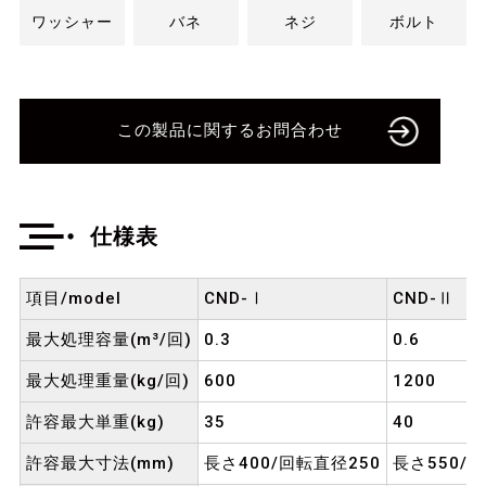
ワッシャー
バネ
ネジ
ボルト
この製品に関するお問合わせ
仕様表
項目/model
CND-Ⅰ
CND-Ⅱ
最大処理容量(m³/回)
0.3
0.6
最大処理重量(kg/回)
600
1200
許容最大単重(kg)
35
40
許容最大寸法(mm)
長さ400/回転直径250
長さ550/