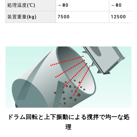
処理温度(℃)
～80
～80
装置重量(kg)
7500
12500
ドラム回転と上下振動による撹拌で均一な処
理