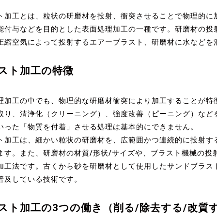
加工とは、粒状の研磨材を投射、衝突させることで物理的に
能付与などを目的とした表面処理加工の一種です。研磨材の投
圧縮空気によって投射するエアーブラスト、研磨材に水などを
スト加工の特徴
加工の中でも、物理的な研磨材衝突により加工することが特徴
取り、清浄化（クリーニング）、強度改善（ピーニング）など
いった「物質を付着」させる処理は基本的にできません。
加工は、細かい粒状の研磨材を、広範囲かつ連続的に投射す
ます。また、研磨材の材質/形状/サイズや、ブラスト機械の投
加工法です。古くから砂を研磨材として使用したサンドブラス
普及している技術です。
スト加工の3つの働き（削る/除去する/改質