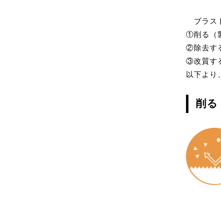
ブラスト
①削る（
②除去す
③改質す
以下より
削る