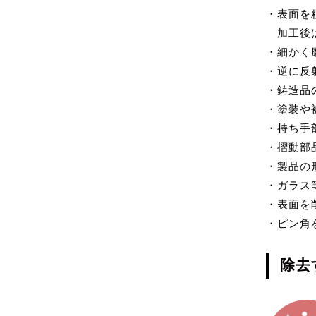
・表面を
加工後は
・細かく
・逆に反
・鋳造品
・塗装や
・持ち手
・摺動部
・製品の
・ガラス
・表面を
・ピン角
除去