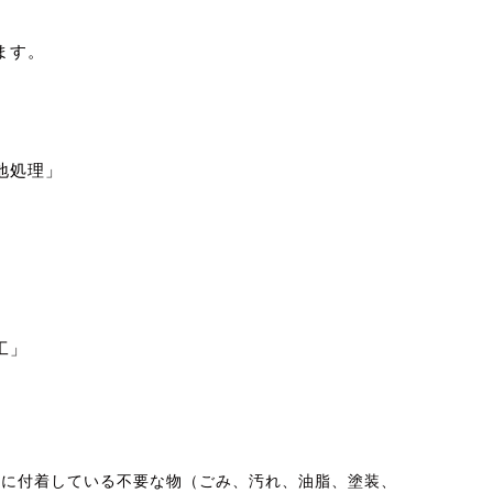
ます。
地処理」
工」
面に付着している不要な物（ごみ、汚れ、油脂、塗装、