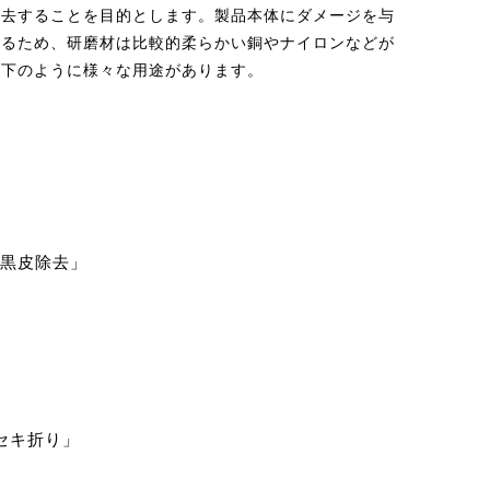
除去することを目的とします。製品本体にダメージを与
あるため、研磨材は比較的柔らかい銅やナイロンなどが
以下のように様々な用途があります。
「黒皮除去」
セキ折り」