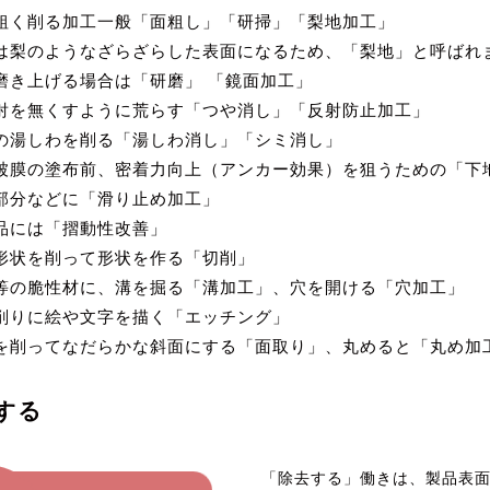
粗く削る加工一般「面粗し」「研掃」「梨地加工」
梨のようなざらざらした表面になるため、「梨地」と呼ばれ
磨き上げる場合は「研磨」 「鏡面加工」
射を無くすように荒らす「つや消し」「反射防止加工」
の湯しわを削る「湯しわ消し」「シミ消し」
被膜の塗布前、密着力向上（アンカー効果）を狙うための「下
部分などに「滑り止め加工」
品には「摺動性改善」
形状を削って形状を作る「切削」
等の脆性材に、溝を掘る「溝加工」、穴を開ける「穴加工」
削りに絵や文字を描く「エッチング」
を削ってなだらかな斜面にする「面取り」、丸めると「丸め加
する
「除去する」働きは、製品表