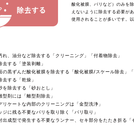
酸化被膜、バリなど）のみを
えないように除去する必要が
使用されることが多いです。
汚れ、油分など除去する「クリーニング」「付着物除去」
除去する「塗装剥離」
面の黒ずんだ酸化被膜を除去する「酸化被膜/スケール除去」
除去する「乾燥」
砂を除去する「砂おとし」
離型剤には「離型剤除去」
デリケートな内部のクリーニングは「金型洗浄」
ッジに残る不要なバリを取り除く「バリ取り」
射出成型で発生する不要なランナー、セキ部分をたたき折る「