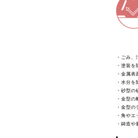
・ごみ、
・塗装を
・金属表
・水分を
・砂型の
・金型の
・金型の
・角やエ
・鋳造や