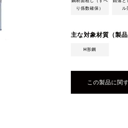
鋼材面粗し（すべ
錆落と
り係数確保）
ル
主な対象材質（製品
H形鋼
この製品に関