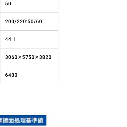
50
200/220:50/60
44.1
3060✕5750✕3820
6400