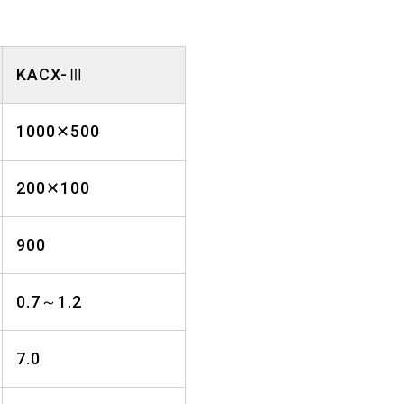
KACX-Ⅲ
1000✕500
200✕100
900
0.7～1.2
7.0