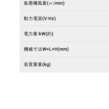
集塵機風量(㎥/min)
動力電源(V:Hz)
電力量:kW(約)
機械寸法W×L×H(mm)
装置重量(kg)