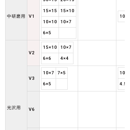
15×15
15×10
中研磨用
V1
10×
10×10
10×7
6×5
15×10
10×7
V2
6×6
4×4
10×7
7×5
10×
V3
6×5
4.5×
光沢用
V6