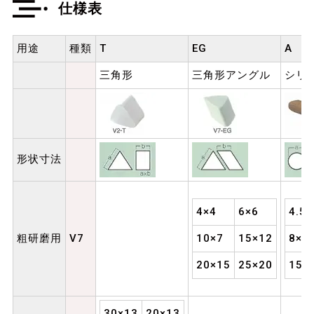
仕様表
用途
種類
T
EG
A
三角形
三角形アングル
シリ
形状寸法
4×4
6×6
4.5×
粗研磨用
V7
10×7
15×12
8×1
20×15
25×20
15×
30×13
20×13