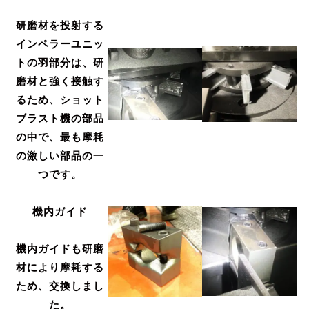
研磨材を投射する
インペラーユニッ
トの羽部分は、研
磨材と強く接触す
るため、ショット
ブラスト機の部品
の中で、最も摩耗
の激しい部品の一
つです。
機内ガイド
機内ガイドも研磨
材により摩耗する
ため、交換しまし
た。