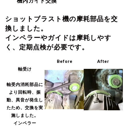
機内ガイド交換
ショットブラスト機の摩耗部品を交
換しました。
インペラーやガイドは摩耗しやす
く、定期点検が必要です。
Before
After
軸受け
軸受内消耗部品に
より回転時、振
動、異音が発生し
たため、交換を実
施しました。
インペラー