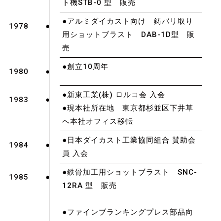
ト機STB-0 型 販売
●アルミダイカスト向け 鋳バリ取り
1978
用ショットブラスト DAB-1D型 販
売
●創立10周年
1980
●新東工業(株) ロルコ会 入会
1983
●現本社所在地 東京都杉並区下井草
へ本社オフィス移転
●日本ダイカスト工業協同組合 賛助会
1984
員 入会
●鉄骨加工用ショットブラスト SNC-
1985
12RA 型 販売
●ファインブランキングプレス部品向