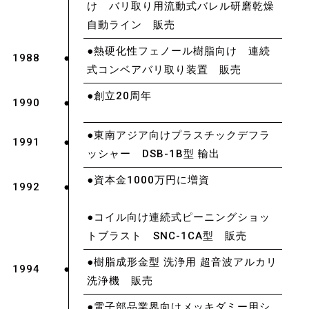
け バリ取り用流動式バレル研磨乾燥
自動ライン 販売
●熱硬化性フェノール樹脂向け 連続
1988
式コンベアバリ取り装置 販売
●創立20周年
1990
●東南アジア向けプラスチックデフラ
1991
ッシャー DSB-1B型 輸出
●資本金1000万円に増資
1992
●コイル向け連続式ピーニングショッ
トブラスト SNC-1CA型 販売
●樹脂成形金型 洗浄用 超音波アルカリ
1994
洗浄機 販売
●電子部品業界向けメッキダミー用シ