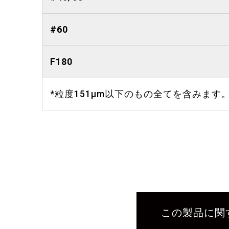
#60
F180
*粒度151μm以下のもの全てを含みます
この製品に関