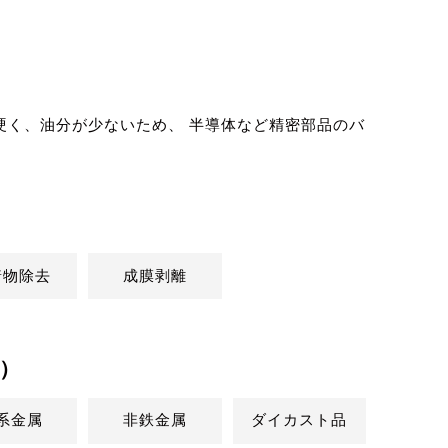
硬く、油分が少ないため、 半導体など精密部品のバ
着物除去
成膜剥離
）
系金属
非鉄金属
ダイカスト品