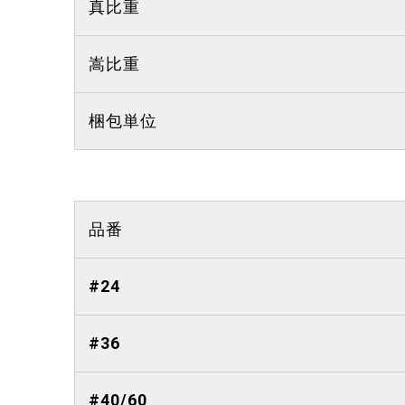
真比重
嵩比重
梱包単位
品番
#24
#36
#40/60