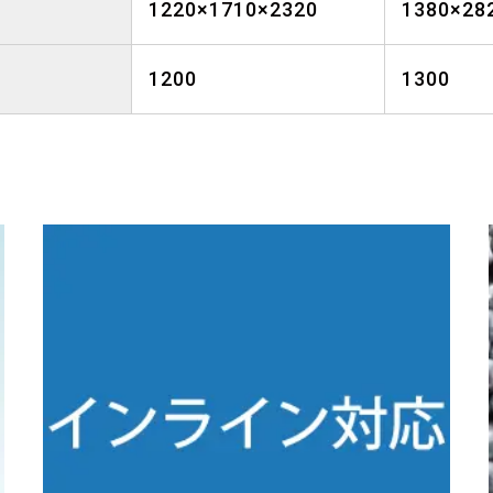
1220×1710×2320
1380×28
1200
1300