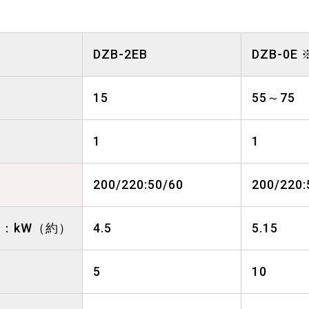
DZB-2EB
DZB-0E
15
55～75
1
1
200/220:50/60
200/220:
：kW（約）
4.5
5.15
5
10