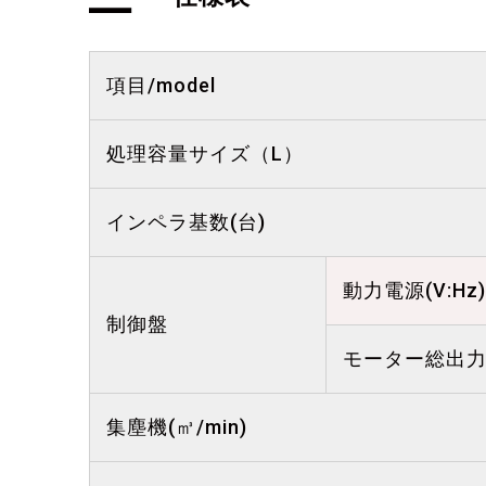
項目/model
処理容量サイズ（L）
インペラ基数(台)
動力電源(V:Hz)
制御盤
モーター総出力
集塵機(㎥/min)