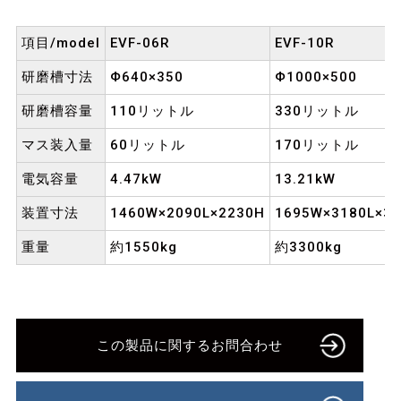
項目/model
EVF-06R
EVF-10R
研磨槽寸法
Φ640×350
Φ1000×500
研磨槽容量
110リットル
330リットル
マス装入量
60リットル
170リットル
電気容量
4.47kW
13.21kW
装置寸法
1460W×2090L×2230H
1695W×3180L×3
重量
約1550kg
約3300kg
この製品に関するお問合わせ