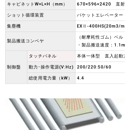
キャビネットW×L×H（mm）
670×596×2420 直
ショット循環装置
バケットエレベーター H2
集塵機
EXⅡ-400HS(20m3/min
（耐摩耗性ゴム）ベルト
製品搬送コンベヤ
・製品搬送速度：1.1m/mi
タッチパネル
本体一体型 直入起動方
制御盤
動力･操作電源(V:Hz)
200/220:50/60
総使用電力量（kW）
4.4