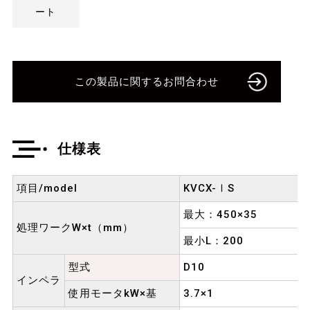
ート
この製品に関するお問合わせ
仕様表
項目/model
KVCX-ⅠS
最大：450×35
処理ワークW×t（mm）
最小L：200
型式
D10
インペラ
使用モータkW×基
3.7×1