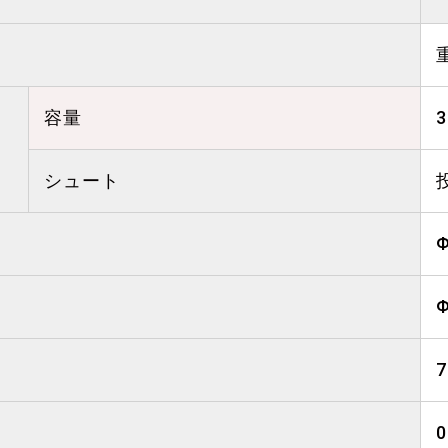
容量
シュート
0