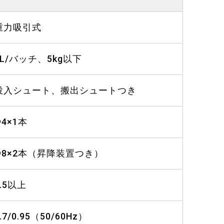
重力吸引式
3L/バッチ、5kg以下
投入シュート、搬出シュートつき
Φ4×1本
Φ8×2本（昇降装置つき）
7.5以上
.7/0.95（50/60Hz）