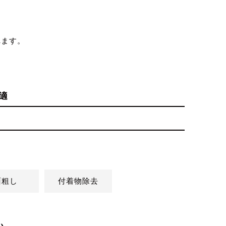
れます。
適
面粗し
付着物除去