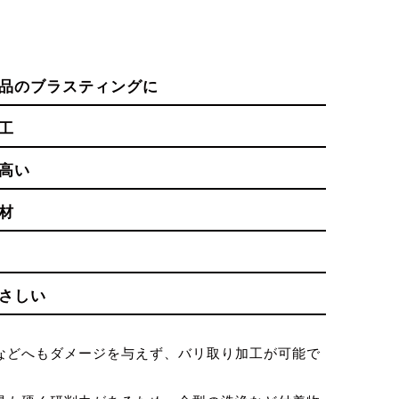
品のブラスティングに
工
高い
材
さしい
などへもダメージを与えず、バリ取り加工が可能で