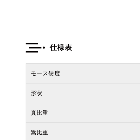
仕様表
モース硬度
形状
真比重
嵩比重