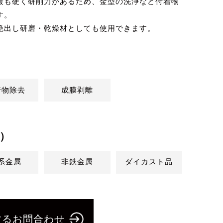
最も硬く研削力があるため、金型の洗浄など付着物
す。
艶出し研磨・乾燥材としても使用できます。
着物除去
成膜剥離
）
系金属
非鉄金属
ダイカスト品
するお問合わせ