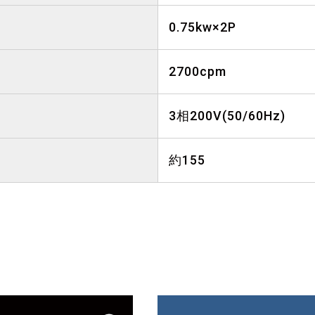
0.75kw×2P
2700cpm
3相200V(50/60Hz)
約155