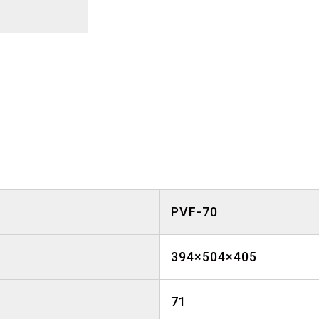
PVF-70
394×504×405
71