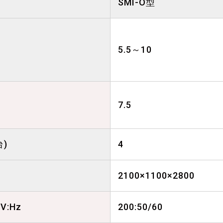
SMI-O型
5.5～10
7.5
台)
4
2100×1100×2800
V:Hz
200:50/60