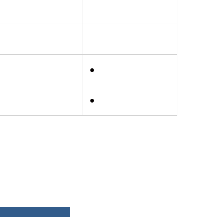
●
●
●
●
●