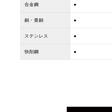
合金鋼
●
銅・黄銅
●
ステンレス
●
快削鋼
●