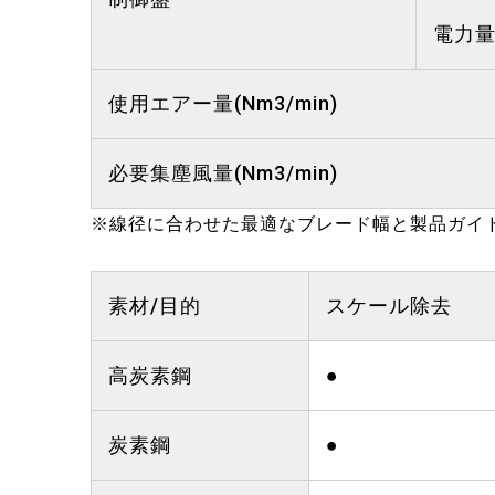
電力量
使用エアー量(Nm3/min)
必要集塵風量(Nm3/min)
※線径に合わせた最適なブレード幅と製品ガイ
素材/目的
スケール除去
高炭素鋼
●
炭素鋼
●