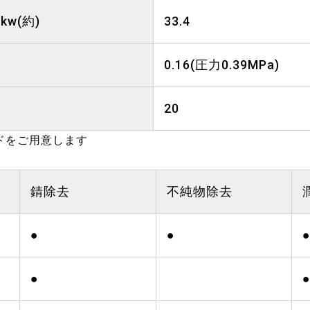
kw(約)
33.4
0.16(圧力0.39MPa)
20
ドをご用意します
錆除去
不純物除去
●
●
●