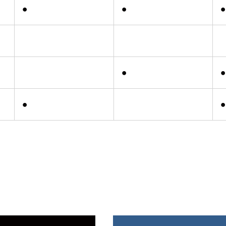
●
●
●
●