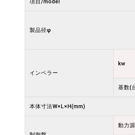
項目/model
製品径φ
kw
インペラー
基数(
本体寸法W×L×H(mm)
動力源
制御盤