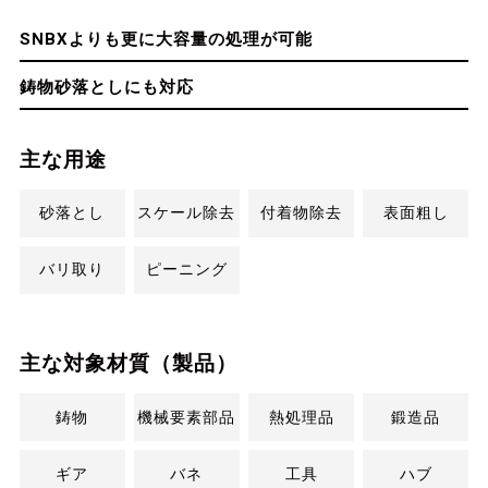
SNBXよりも更に大容量の処理が可能
鋳物砂落としにも対応
主な用途
砂落とし
スケール除去
付着物除去
表面粗し
バリ取り
ピーニング
主な対象材質（製品）
鋳物
機械要素部品
熱処理品
鍛造品
ギア
バネ
工具
ハブ