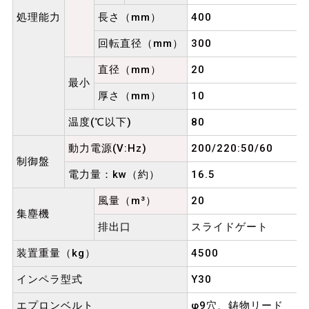
処理能力
長さ（mm）
400
回転直径（mm）
300
直径（mm）
20
最小
厚さ（mm）
10
温度(℃以下)
80
動力電源(V:Hz)
200/220:50/60
制御盤
電力量：kw（約）
16.5
風量（m³）
20
集塵機
排出口
スライドゲート
装置重量（kg）
4500
インペラ型式
Y30
エプロンベルト
φ9穴、鋳物リード