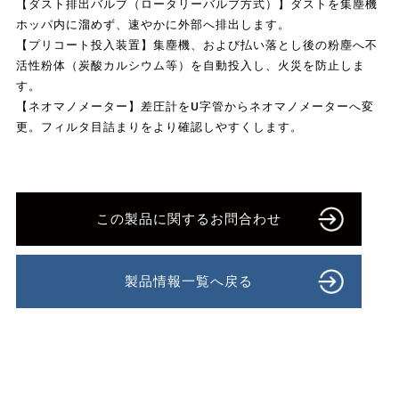
【ダスト排出バルブ（ロータリーバルブ方式）】ダストを集塵機
ホッパ内に溜めず、速やかに外部へ排出します。
【プリコート投入装置】集塵機、および払い落とし後の粉塵へ不
活性粉体（炭酸カルシウム等）を自動投入し、火災を防止しま
す。
【ネオマノメーター】差圧計をU字管からネオマノメーターへ変
更。フィルタ目詰まりをより確認しやすくします。
この製品に関するお問合わせ
製品情報一覧へ戻る