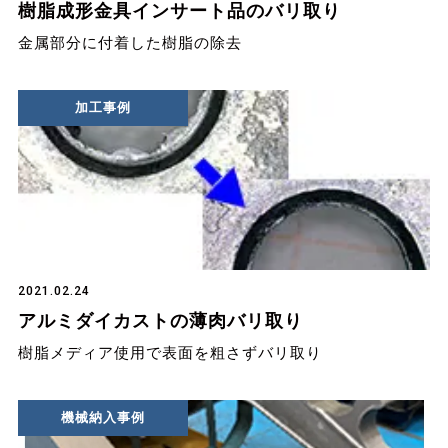
樹脂成形金具インサート品のバリ取り
金属部分に付着した樹脂の除去
加工事例
2021.02.24
アルミダイカストの薄肉バリ取り
樹脂メディア使用で表面を粗さずバリ取り
機械納入事例
加工事例