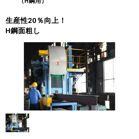
（H鋼用）
生産性20％向上！
H鋼面粗し