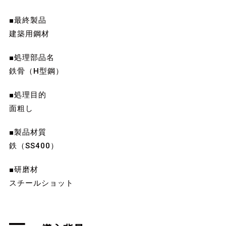
■最終製品
建築用鋼材
■処理部品名
鉄骨（H型鋼）
■処理目的
面粗し
■製品材質
鉄（SS400）
■研磨材
スチールショット