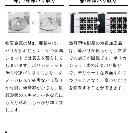
等）/冷凍バリ取り
品/冷凍バリ取り
軟質金属のMg、亜鉛材は、
熱可塑性樹脂の精密加工品
バリが折れにくく、かつ金属
は、薄バリが軟らかく、常温
ショットでは表面を荒らして
での加工が困難です。ポリカ
しまいます。ポリカショット
ショット®の冷凍バリ取り
®の冷凍バリ取りにより、ダ
で、デリケートな表面をキズ
メージレスで確実なバリ取り
つけることなく、薄バリだけ
が可能。研磨材が小さく、複
を除去することができます。
雑形状のスキマ、小さな穴に
も入り込み、しっかり加工致
します。